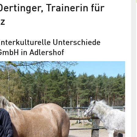
ertinger, Trainerin für
nz
interkulturelle Unterschiede
 GmbH in Adlershof
Polyglott in Adlershof
Viadrina sprachen GmbH jetzt mit Dependance in
Adlershof
ust 2020
t den