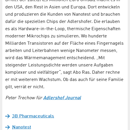
Drittel der zuletzt 8,5 Millionen Euro Umsatz macht es in
den USA, den Rest in Asien und Europa. Dort entwickeln
und produzieren die Kunden von Nanotest und brauchen
dafür die speziellen Chips der Adlershofer. Die erlauben
es als Hardware-in-the-Loop, thermische Eigenschaften
moderner Mikrochips zu simulieren. Wo hunderte
Milliarden Transistoren auf der Fläche eines Fingernagels
arbeiten und Leiterbahnen wenige Nanometer messen,
wird das Wärmemanagement entscheidend. „Mit
steigender Leistungsdichte werden unsere Aufgaben
komplexer und vielfältiger“, sagt Abo Ras. Daher rechne
er mit weiterem Wachstum. Ob das auch für seine Familie
gilt, verrät er nicht.
Peter Trechow für
Adlershof Journal
3B Pharmaceuticals
Nanotest