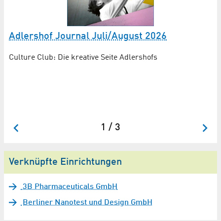
Adlershof Journal Juli/August 2026
F
P
Culture Club: Die kreative Seite Adlershofs
u
In
dr
Se
1 / 3
Verknüpfte Einrichtungen
3B Pharmaceuticals GmbH
Berliner Nanotest und Design GmbH