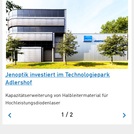
Jenoptik investiert im Technologiepark
Je
Adlershof
Mi
h
wa
Kapazitätserweiterung von Halbleitermaterial für
Ho
Hochleistungsdiodenlaser
1 / 2