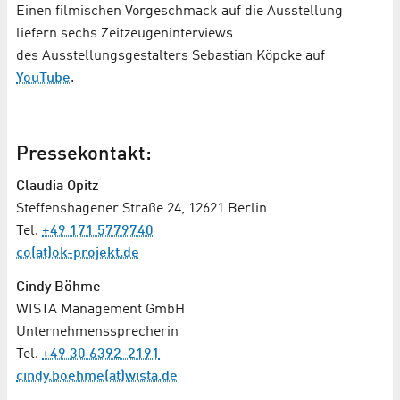
Einen filmischen Vorgeschmack auf die Ausstellung
liefern sechs Zeitzeugeninterviews
des Ausstellungsgestalters Sebastian Köpcke auf
YouTube
.
Pressekontakt:
Claudia Opitz
Steffenshagener Straße 24, 12621 Berlin
Tel.
+49 171 5779740
co(at)ok-projekt.de
Cindy Böhme
WISTA Management GmbH
Unternehmenssprecherin
Tel.
+49 30 6392-2191
cindy.boehme(at)wista.de