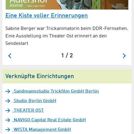
Eine Kiste voller Erinnerungen
G
Sabine Berger war Trickanimatorin beim DDR-Fernsehen.
Ei
Eine Ausstellung im Theater Ost erinnert an den
Mi
Sendestart
1 / 2
Verknüpfte Einrichtungen
Sandmannstudio Trickfilm GmbH Berlin
Studio Berlin GmbH
THEATER OST
NAVIGO Capital Real Estate GmbH
WISTA Management GmbH