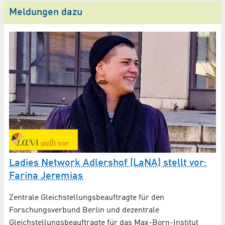
Meldungen dazu
Ladies Network Adlershof (LaNA) stellt vor:
L
Farina Jeremias
D
 an
Zentrale Gleichstellungsbeauftragte für den
Gr
Forschungsverbund Berlin und dezentrale
Fe
Gleichstellungsbeauftragte für das Max-Born-Institut
Hö