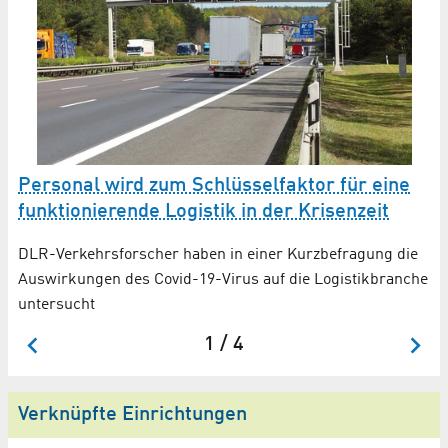
ät
Personal wird zum Schlüsselfaktor für eine
Ve
funktionierende Logistik in der Krisenzeit
M
DLR-Verkehrsforscher haben in einer Kurzbefragung die
Fe
Auswirkungen des Covid-19-Virus auf die Logistikbranche
He
untersucht
St
1 / 4
Verknüpfte Einrichtungen