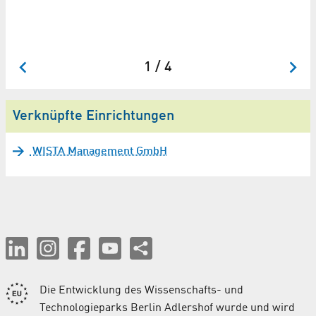
Be
ge
Ma
1 / 4
Verknüpfte Einrichtungen
WISTA Management GmbH
Die Entwicklung des Wissenschafts- und
Technologieparks Berlin Adlershof wurde und wird