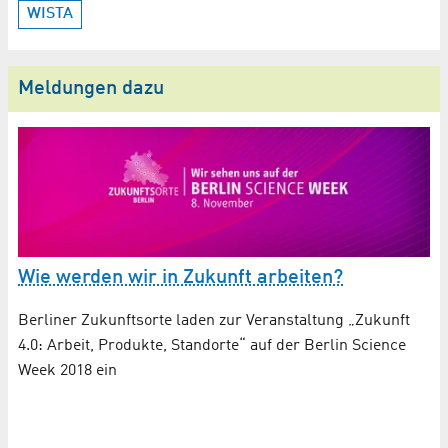
WISTA
Meldungen dazu
Wie werden wir in Zukunft arbeiten?
Berliner Zukunftsorte laden zur Veranstaltung „Zukunft
4.0: Arbeit, Produkte, Standorte“ auf der Berlin Science
Week 2018 ein
H
W