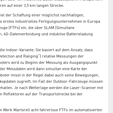
en auf einer 3,5 km langen Strecke.
el der Schaffung einer möglichst nachhaltigen,
Als erstes industrielles Fertigungsunternehmen in Europa
euge (FTFs) ein, die über SLAM (Simultane
n, 4G-Datenverbindung und induktive Batterieladung
ie Indoor-Variante. Sie basiert auf dem Ansatz, dass
etection and Ranging“) relative Messungen der
oters wird zu Beginn der Messung als Ausgangspunkt
der Messdaten wird dann simultan eine Karte der
oboter misst in der Regel dabei auch seine Bewegungen,
kopdaten zugreift. Im Fall der Outdoor-Fahrzeuge müssen
behalten. Je nach Wetterlage werden die Laser-Scanner mit
en Reflektoren auf der Transportstrecke bei der
m Werk Martorell acht fahrerlose FTFs im automatisierten