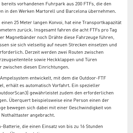
 bereits vorhandenen Fuhrpark aus 200 FTFs, die den
ten in den Werken Martorell und Barcelona übernehmen.
inen 25 Meter langen Konvoi, hat eine Transportkapazität
lometern zurück. Insgesamt fahren die acht FTFs pro Tag
er Magnetbänder noch Drähte diese Fahrzeuge führen,
en sie sich vielseitig auf neuen Strecken einsetzen und
erforderlich. Derzeit werden zwei Routen zwischen
rzeugseitenteile sowie Heckklappen und Türen
r zwischen diesen Einrichtungen.
 Ampelsystem entwickelt, mit dem die Outdoor-FTF
 erhält es automatisch Vorfahrt. Ein spezieller
outdoorScan3) gewährleistet zudem den erforderlichen
en. Überquert beispielsweise eine Person einen der
ge bewegen sich dabei mit einer Geschwindigkeit von
othalttaster angebracht.
Batterie, die einen Einsatz von bis zu 16 Stunden