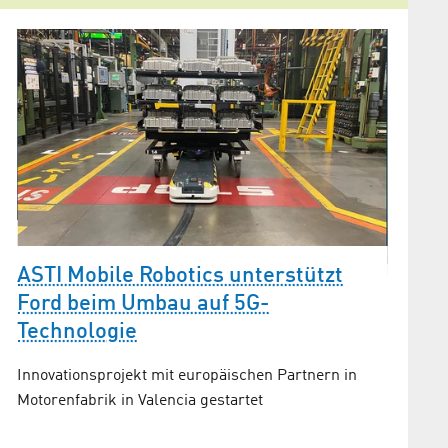
ASTI Mobile Robotics unterstützt
Ford beim Umbau auf 5G-
InSys
Technologie
Mobil
Mana
Innovationsprojekt mit europäischen Partnern in
Motorenfabrik in Valencia gestartet
Henry St
über 20