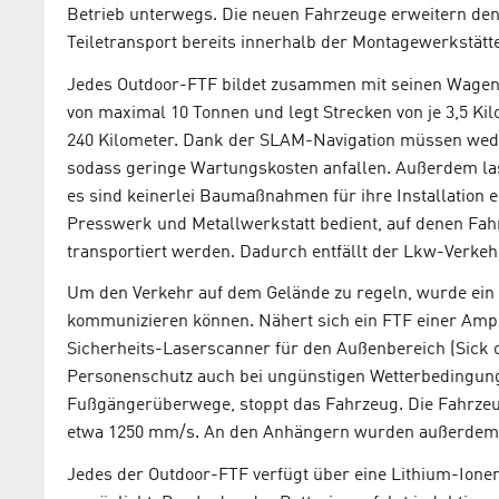
Betrieb unterwegs. Die neuen Fahrzeuge erweitern den
Teiletransport bereits innerhalb der Montagewerkstät
Jedes Outdoor-FTF bildet zusammen mit seinen Wagen e
von maximal 10 Tonnen und legt Strecken von je 3,5 Ki
240 Kilometer. Dank der SLAM-Navigation müssen wed
sodass geringe Wartungskosten anfallen. Außerdem lass
es sind keinerlei Baumaßnahmen für ihre Installation 
Presswerk und Metallwerkstatt bedient, auf denen Fah
transportiert werden. Dadurch entfällt der Lkw-Verkeh
Um den Verkehr auf dem Gelände zu regeln, wurde ein
kommunizieren können. Nähert sich ein FTF einer Ampel,
Sicherheits-Laserscanner für den Außenbereich (Sick 
Personenschutz auch bei ungünstigen Wetterbedingung
Fußgängerüberwege, stoppt das Fahrzeug. Die Fahrzeu
etwa 1250 mm/s. An den Anhängern wurden außerdem N
Jedes der Outdoor-FTF verfügt über eine Lithium-Ionen-