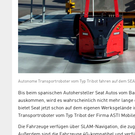
Autonome Transportroboter vom Typ Tribot fahren auf dem SE
Bis beim spanischen Autohersteller Seat Autos vom Ba
auskommen, wird es wahrscheinlich nicht mehr lange 
bietet Seat jetzt schon auf dem eigenen Werksgelände i
Transportroboter vom Typ Tribot der Firma ASTI Mobile
Die Fahrzeuge verfügen über SLAM-Navigation, die zugl
Außerdem sind die Fahrzeuge 4G-kompatibel und verfüg