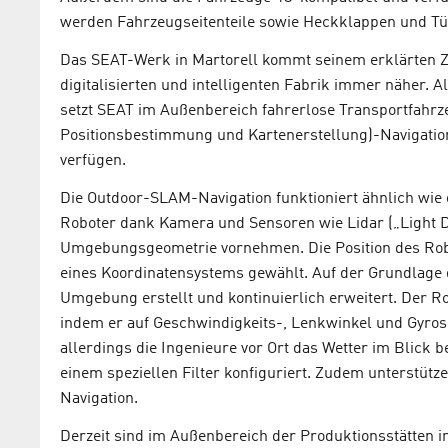
werden Fahrzeugseitenteile sowie Heckklappen und Tür
Das SEAT-Werk in Martorell kommt seinem erklärten Zi
digitalisierten und intelligenten Fabrik immer näher. 
setzt SEAT im Außenbereich fahrerlose Transportfahrz
Positionsbestimmung und Kartenerstellung)-Navigatio
verfügen.
Die Outdoor-SLAM-Navigation funktioniert ähnlich wie d
Roboter dank Kamera und Sensoren wie Lidar („Light D
Umgebungsgeometrie vornehmen. Die Position des Rob
eines Koordinatensystems gewählt. Auf der Grundlage 
Umgebung erstellt und kontinuierlich erweitert. Der R
indem er auf Geschwindigkeits-, Lenkwinkel und Gyros
allerdings die Ingenieure vor Ort das Wetter im Blick 
einem speziellen Filter konfiguriert. Zudem unterstütz
Navigation.
Derzeit sind im Außenbereich der Produktionsstätten i