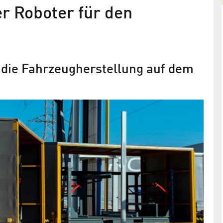
er Roboter für den
 die Fahrzeug­herstellung auf dem
Forschungsprojekt „Flow-Pro“
gestartet
 zu ASTI
ASTI InSystems entwickelt gemeinsam mit
 neues
Projektpartnern ein klimaschonendes, sich selbst
organisierendes Logistik-Netzwerk
sich nach
ung zurück