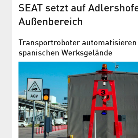
SEAT setzt auf Adlershof
Außenbereich
Transport­roboter automatisieren
spanischen Werksgelände
InSystems Automation wird
Mobile Robotics und erhält
Management
Henry Stubert und Torsten Gast ziehen 
über 20 Jahren aus der Geschäftsführ