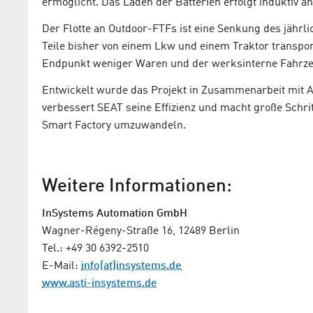
ermöglicht. Das Laden der Batterien erfolgt induktiv a
Der Flotte an Outdoor-FTFs ist eine Senkung des jährl
Teile bisher von einem Lkw und einem Traktor transpor
Endpunkt weniger Waren und der werksinterne Fahrzeu
Entwickelt wurde das Projekt in Zusammenarbeit mit AS
verbessert SEAT seine Effizienz und macht große Schritt
Smart Factory umzuwandeln.
Weitere Informationen:
InSystems Automation GmbH
Wagner-Régeny-Straße 16, 12489 Berlin
Tel.: +49 30 6392-2510
E-Mail:
info(at)insystems.de
www.asti-insystems.de