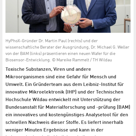
HyPhoX-Gründer Dr. Martin Paul (rechts) und der
wissenschaftliche Berater der Ausgründung, Dr. Michael G. Weller
von der BAM (links) präsentieren einen neuen Wafer für die
Biosensor-Entwicklung. © Mareike Rammelt / TH Wildau
Toxische Substanzen, Viren und andere
Mikroorganismen sind eine Gefahr für Mensch und
Umwelt. Ein Gründerteam aus dem Leibniz-Institut für
innovative Mikroelektronik (IHP) und der Technischen
Hochschule Wildau entwickelt mit Unterstützung der
Bundesanstalt für Materialforschung und -prüfung (BAM)
ein innovatives und kostengünstiges Analysetool für den
schnellen Nachweis dieser Stoffe. Es liefert innerhalb
weniger Minuten Ergebnisse und kann in der