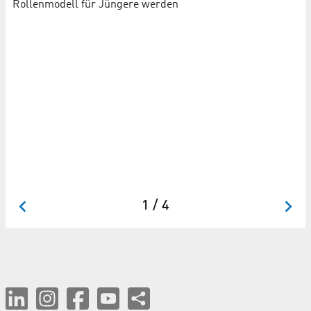
Rollenmodell für Jüngere werden
F
Ki
1 / 4