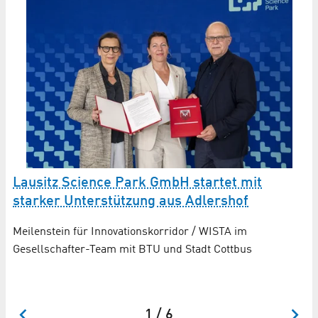
W
Lausitz Science Park GmbH startet mit
D
starker Unterstützung aus Adlershof
on
w
Meilenstein für Innovationskorridor / WISTA im
Gesellschafter-Team mit BTU und Stadt Cottbus
De
Wi
1 / 6