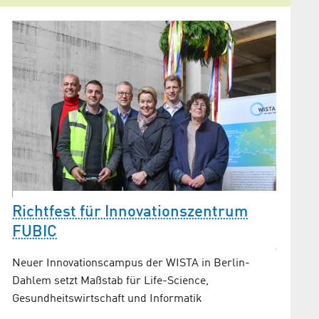
WISTA
Richtfest für Innovationszentrum
Vertr
FUBIC
Strom
Neuer Innovationscampus der WISTA in Berlin-
Als Betr
Dahlem setzt Maßstab für Life-Science,
bei der
Gesundheitswirtschaft und Informatik
im neue