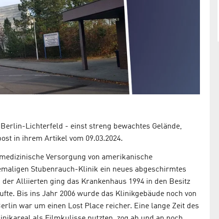
Innovationscampus FUBIC im Berliner Südwesten
Berlin-Lichterfeld - einst streng bewachtes Gelände,
st in ihrem Artikel vom 09.03.2024.
ie medizinische Versorgung von amerikanische
emaligen Stubenrauch-Klinik ein neues abgeschirmtes
der Alliierten ging das Krankenhaus 1994 in den Besitz
ufte. Bis ins Jahr 2006 wurde das Klinikgebäude noch von
erlin war um einen Lost Place reicher. Eine lange Zeit des
inikareal als Filmkulisse nutzten, zog ab und an noch