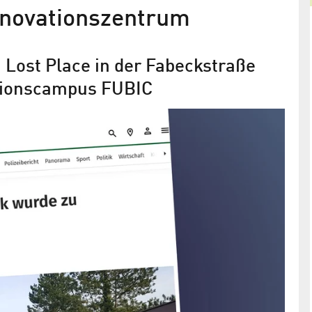
novationszentrum
Lost Place in der Fabeckstraße
tionscampus FUBIC
nen
FUBIC All Electricity Realization
rieb des
gewinnt den ODH-Quartier Award
2023
 die BTB auch
In der Kategorie Innovation überzeugte das Nur-
ITY-Systems
Strom-Energie­versorgungs­konzept für den neuen