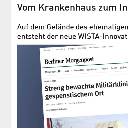
Vom Krankenhaus zum In
Auf dem Gelände des ehemaligen 
entsteht der neue WISTA-Innova
WISTA und BTB unterzeich
Vertrag über Pacht und Bet
Stromnetzes für das FUBIC
Als Betreiberin des Netzes unterstützt
bei der Umsetzung des ALL-ELECTRIC
im neuen Innovationszentrum