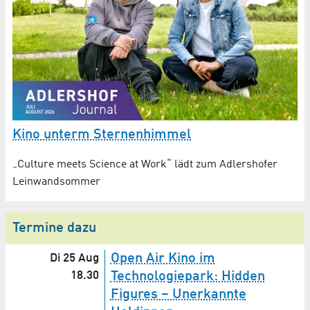
Kino unterm Sternenhimmel
„Culture meets Science at Work“ lädt zum Adlershofer
Leinwandsommer
Termine dazu
Open Air Kino im
Di 25 Aug
18.30
Technologiepark: Hidden
Figures – Unerkannte