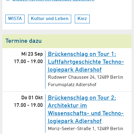
WISTA
Kultur und Leben
Kiez
Termine dazu
Brückenschlag on Tour 1:
Mi 23 Sep
17.00
-
19.00
Luftfahrt­geschichte Techno­
logie­park Adlershof
Rudower Chaussee 24, 12489 Berlin
Forumsplatz Adlershof
Brückenschlag on Tour 2:
Do 01 Okt
17.00
-
19.00
Architektur im
Wissenschafts- und Techno­
logie­park Adlershof
Moriz-Seeler-Straße 1, 12489 Berlin