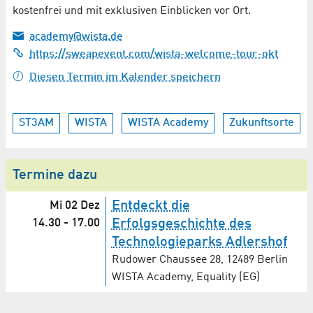
kostenfrei und mit exklusiven Einblicken vor Ort.
academy@wista.de
https://sweapevent.com/wista-welcome-tour-okt
Diesen Termin im Kalender speichern
ST3AM
WISTA
WISTA Academy
Zukunftsorte
Termine dazu
Entdeckt die
Mi 02 Dez
14.30
-
17.00
Erfolgsgeschichte des
Technologieparks Adlershof
Rudower Chaussee 28, 12489 Berlin
WISTA Academy, Equality (EG)