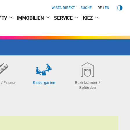
WISTA DIREKT
SUCHE
DE
EN
/ TV
IMMOBILIEN
SERVICE
KIEZ
 / Friseur
Kinder­garten
Bezirksämter /
Behörden