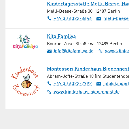
Kindertagesstätte Melli-Beese-Hau
Melli-Beese-Straße 30
,
12487
Berlin
+49 30 6322-8646
melli-beese
Kita Familya
Konrad-Zuse-Straße 6a
,
12489
Berlin
info@kitafamilya.de
www.kitafa
Montessori Kinderhaus Bienenne
Abram-Joffe-Straße 18 (im Studentendor
+49 30 6322-2792
info@kinder
www.kinderhaus-bienennest.de