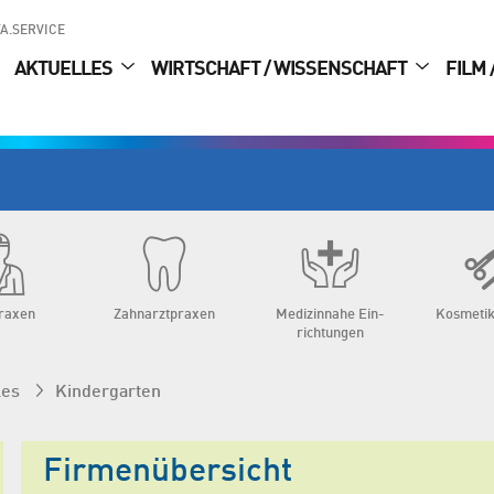
A.SERVICE
AKTUELLES
WIRTSCHAFT / WISSENSCHAFT
FILM 
raxen
Zahnarztpraxen
Medizin­nahe Ein­
Kosmetik
rich­tungen
les
Kinder­garten
Firmenübersicht