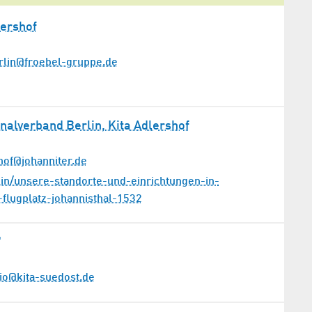
ershof
rlin@froebel-gruppe.de
onalverband Berlin, Kita Adlershof
shof@johanniter.de
lin/unsere-standorte-und-einrichtungen-in-
-flugplatz-johannisthal-1532
"
io@kita-suedost.de