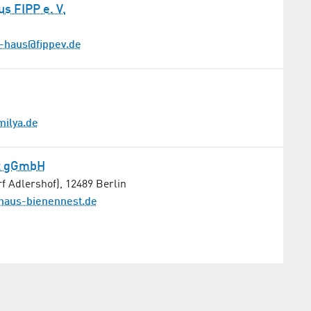
s FIPP e. V.
-haus@fippev.de
milya.de
st gGmbH
f Adlershof)
,
12489
Berlin
haus-bienennest.de