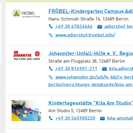
FRÖBEL-Kindergarten Campus Adl
Hans-Schmidt-Straße 14
,
12489
Berlin
+49 30 67824666
adlershof-be
www.adlershof.froebel.info/
Johanniter-Unfall-Hilfe e. V., Regi
Straße am Flugplatz 38
,
12487
Berlin
+49 30 816901-211
kita.adler
www.johanniter.de/juh/lv-bb/rv-ber
berlin/einrichtungs-detailseite/kita-am
Kindertagesstätte "Kita Am Studio
Am Studio 5
,
12489
Berlin
+49 30 565900220
kita-amstud