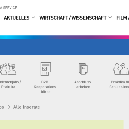
A.SERVICE
AKTUELLES
WIRTSCHAFT / WISSENSCHAFT
FILM 
udenten­jobs /
B2B-
Abschluss­
Praktika f
Praktika
Kooperations­
arbeiten
Schüler:inn
börse
bs
Alle Inserate