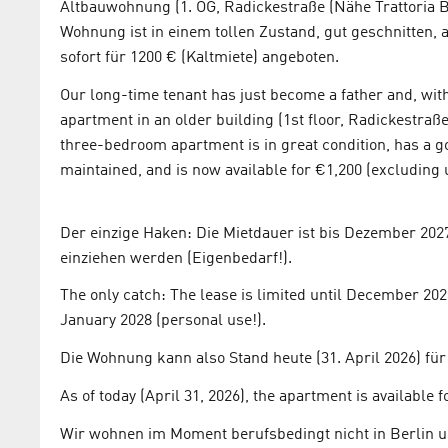
Altbauwohnung (1. OG, Radickestraße (Nähe Trattoria Be
Wohnung ist in einem tollen Zustand, gut geschnitten, 
sofort für 1200 € (Kaltmiete) angeboten.
Our long-time tenant has just become a father and, with
apartment in an older building (1st floor, Radickestraße 
three-bedroom apartment is in great condition, has a goo
maintained, and is now available for €1,200 (excluding ut
Der einzige Haken: Die Mietdauer ist bis Dezember 2027 
einziehen werden (Eigenbedarf!).
The only catch: The lease is limited until December 2027
January 2028 (personal use!).
Die Wohnung kann also Stand heute (31. April 2026) für
As of today (April 31, 2026), the apartment is available 
Wir wohnen im Moment berufsbedingt nicht in Berlin 