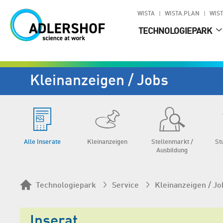
WISTA
WISTA.PLAN
WIST
TECHNOLOGIEPARK
Kleinanzeigen / Jobs
Alle Inserate
Klein­anzeigen
Stellen­markt /
St
Aus­bildung
Technologiepark
Service
Kleinanzeigen / Jo
Inserat