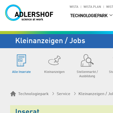
WISTA
WISTA.PLAN
WIST
TECHNOLOGIEPARK
Kleinanzeigen / Jobs
Alle Inserate
Klein­anzeigen
Stellen­markt /
St
Aus­bildung
Technologiepark
Service
Kleinanzeigen / Jo
Inserat