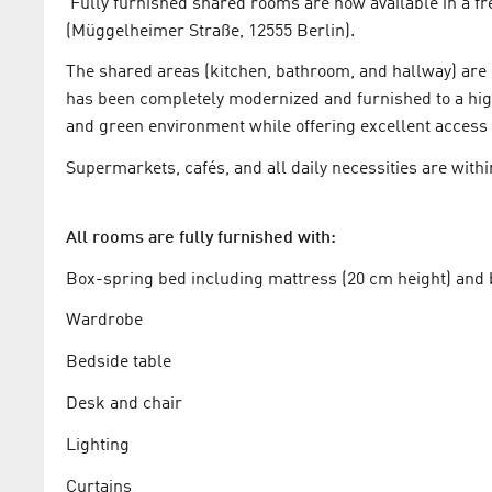
Fully furnished shared rooms are now available in a fr
(Müggelheimer Straße, 12555 Berlin).
The shared areas (kitchen, bathroom, and hallway) are
has been completely modernized and furnished to a high s
and green environment while offering excellent access t
Supermarkets, cafés, and all daily necessities are with
All rooms are fully furnished with:
Box-spring bed including mattress (20 cm height) and 
Wardrobe
Bedside table
Desk and chair
Lighting
Curtains