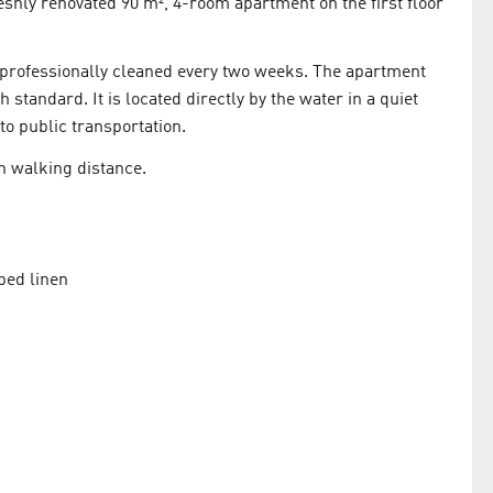
eshly renovated 90 m², 4-room apartment on the first floor
 professionally cleaned every two weeks. The apartment
tandard. It is located directly by the water in a quiet
o public transportation.
in walking distance.
bed linen