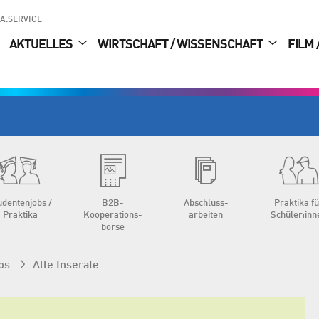
A.SERVICE
AKTUELLES
WIRTSCHAFT / WISSENSCHAFT
FILM 
udenten­jobs /
B2B-
Abschluss­
Praktika f
Praktika
Kooperations­
arbeiten
Schüler:inn
börse
bs
Alle Inserate