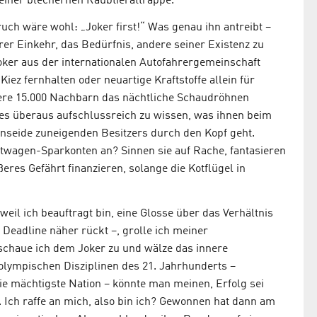
iner blechernen Raubtierattrappe.
uch wäre wohl: „Joker first!“ Was genau ihn antreibt –
rer Einkehr, das Bedürfnis, andere seiner Existenz zu
Joker aus der internationalen Autofahrergemeinschaft
iez fernhalten oder neuartige Kraftstoffe allein für
sere 15.000 Nachbarn das nächtliche Schaudröhnen
 es überaus aufschlussreich zu wissen, was ihnen beim
nseide zuneigenden Besitzers durch den Kopf geht.
rtwagen-Sparkonten an? Sinnen sie auf Rache, fantasieren
res Gefährt finanzieren, solange die Kotflügel in
eil ich beauftragt bin, eine Glosse über das Verhältnis
Deadline näher rückt –, grolle ich meiner
schaue ich dem Joker zu und wälze das innere
 olympischen Disziplinen des 21. Jahrhunderts –
ie mächtigste Nation – könnte man meinen, Erfolg sei
. Ich raffe an mich, also bin ich? Gewonnen hat dann am