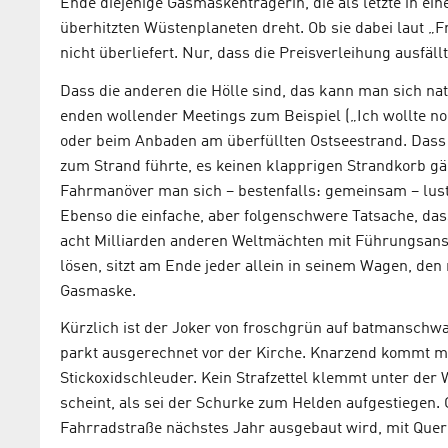
Ende diejenige Gasmaskenträgerin, die als letzte in e
überhitzten Wüstenplaneten dreht. Ob sie dabei laut „Frei
nicht überliefert. Nur, dass die Preisverleihung ausfällt
Dass die anderen die Hölle sind, das kann man sich nat
enden wollender Meetings zum Beispiel („Ich wollte no
oder beim Anbaden am überfüllten Ostseestrand. Dass 
zum Strand führte, es keinen klapprigen Strandkorb g
Fahrmanöver man sich – bestenfalls: gemeinsam – lustv
Ebenso die einfache, aber folgenschwere Tatsache, das
acht Milliarden anderen Weltmächten mit Führungsans
lösen, sitzt am Ende jeder allein in seinem Wagen, de
Gasmaske.
Kürzlich ist der Joker von froschgrün auf batmanschw
parkt ausgerechnet vor der Kirche. Knarzend kommt me
Stickoxidschleuder. Kein Strafzettel klemmt unter de
scheint, als sei der Schurke zum Helden aufgestiegen. 
Fahrradstraße nächstes Jahr ausgebaut wird, mit Que