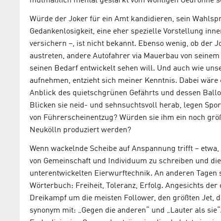
mutmaßlich mental gestärkt vom wohligen Gedröhne se
Würde der Joker für ein Amt kandidieren, sein Wahlspr
Gedankenlosigkeit, eine eher spezielle Vorstellung inne
versichern –, ist nicht bekannt. Ebenso wenig, ob der 
austreten, andere Autofahrer via Mauerbau von seinem K
seinen Bedarf entwickelt sehen will. Und auch wie un
aufnehmen, entzieht sich meiner Kenntnis. Dabei wäre
Anblick des quietschgrünen Gefährts und dessen Ballo
Blicken sie neid- und sehnsuchtsvoll herab, legen Spo
von Führerscheinentzug? Würden sie ihm ein noch größe
Neukölln produziert werden?
Wenn wackelnde Scheibe auf Anspannung trifft – etwa, w
von Gemeinschaft und Individuum zu schreiben und die 
unterentwickelten Eierwurftechnik. An anderen Tagen 
Wörterbuch: Freiheit, Toleranz, Erfolg. Angesichts der
Dreikampf um die meisten Follower, den größten Jet, d
synonym mit: „Gegen die anderen“ und „Lauter als sie“