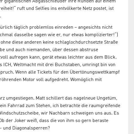
iner gigantischen Abgasschleuder ihre Runden auf einem
heit!“ ruft und Selfies ins entvölkerte Netz postet, ist
.
ürlich täglich problemlos einreden – angesichts nicht
chmal dasselbe sagen wie er, nur etwas komplizierter!“)
ohne diese anderen keine schlaglochdurchsetzte Straße
äbe und auch niemanden, über dessen abstruse
oll aufregen kann, gerät etwas leichter aus dem Blick.
s ICH, Weltmacht mit drei Buchstaben, umringt bin von
pruch. Wenn alle Tickets für den Übertönungswettkampf
n röhrenden Motor voll aufgedreht. Womöglich mit
arz umgestiegen. Matt schillert das nagelneue Ungetüm,
in Fahrrad zum Stehen, ich betrachte die raumgreifende
r Windschutzscheibe, wir Nachbarn schweigen uns aus. Es
Ob der Joker weiß, dass die von ihm so gern beraste
r- und Diagonalsperren?