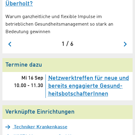
Überholt?
Warum ganzheitliche und flexible Impulse im
betrieblichen Gesundheits­management so stark an
Bedeutung gewinnen
1 / 6
Termine dazu
Netzwerktreffen für neue und
Mi 16 Sep
10.00
-
11.30
bereits engagierte Gesund­
heits­botschafterInnen
Verknüpfte Einrichtungen
Techniker Krankenkasse