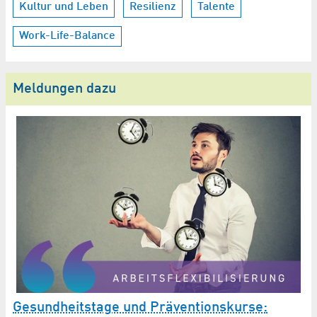
Kultur und Leben
Resilienz
Talente
Work-Life-Balance
Meldungen dazu
Z
G
I
Sc
Gesundheitstage und Präventionskurse:
Mi