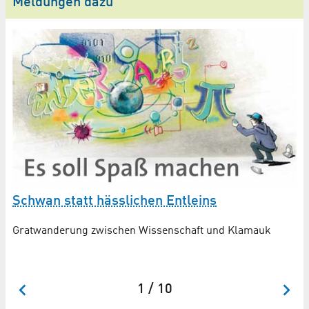
Meldungen dazu
Schwan statt hässlichen Entleins
M
Gratwanderung zwischen Wissenschaft und Klamauk
Sc
Fo
1 / 10