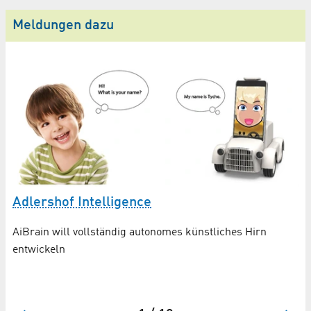
Meldungen dazu
Adlershof Intelligence
AiBrain will vollständig autonomes künstliches Hirn
T
entwickeln
cs
Kü
du