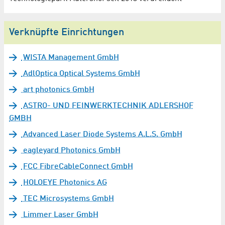
Verknüpfte Einrichtungen
WISTA Management GmbH
AdlOptica Optical Systems GmbH
art photonics GmbH
ASTRO- UND FEINWERKTECHNIK ADLERSHOF
GMBH
Advanced Laser Diode Systems A.L.S. GmbH
eagleyard Photonics GmbH
FCC FibreCableConnect GmbH
HOLOEYE Photonics AG
TEC Microsystems GmbH
Limmer Laser GmbH