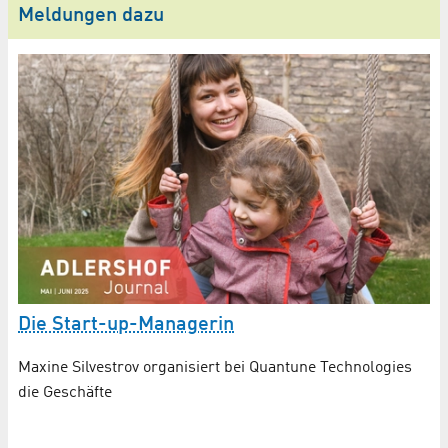
Meldungen dazu
Die Start-up-Managerin
N
A
Maxine Silvestrov organisiert bei Quantune Technologies
die Geschäfte
Mi