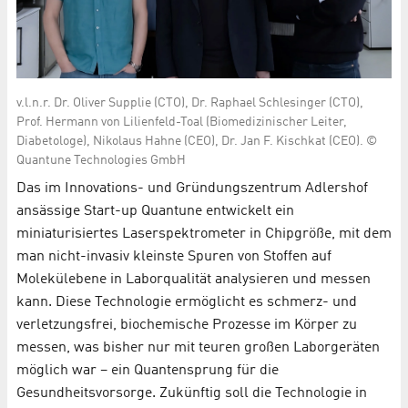
v.l.n.r. Dr. Oliver Supplie (CTO), Dr. Raphael Schlesinger (CTO),
Prof. Hermann von Lilienfeld-Toal (Biomedizinischer Leiter,
Diabetologe), Nikolaus Hahne (CEO), Dr. Jan F. Kischkat (CEO). ©
Quantune Technologies GmbH
Das im Innovations- und Gründungszentrum Adlershof
ansässige Start-up Quantune entwickelt ein
miniaturisiertes Laserspektrometer in Chipgröße, mit dem
man nicht-invasiv kleinste Spuren von Stoffen auf
Molekülebene in Laborqualität analysieren und messen
kann. Diese Technologie ermöglicht es schmerz- und
verletzungsfrei, biochemische Prozesse im Körper zu
messen, was bisher nur mit teuren großen Laborgeräten
möglich war – ein Quantensprung für die
Gesundheitsvorsorge. Zukünftig soll die Technologie in