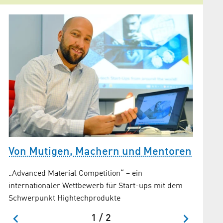
Schmi
Elekt
in
Innovati
Berlin A
Von Mutigen, Machern und Mentoren
„Advanced Material Competition“ – ein
internationaler Wettbewerb für Start-ups mit dem
Schwerpunkt Hightechprodukte
1 / 2