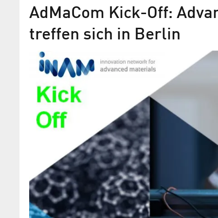
AdMaCom Kick-Off: Advan
treffen sich in Berlin
Von Mutigen, Machern und
„Advanced Material Competition“ – ein
internationaler Wettbewerb für Start-
Schwerpunkt Hightechprodukte