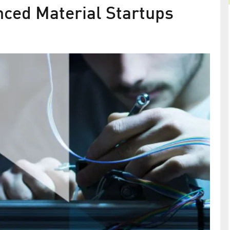
ced Material Startups
Schmiede für neue Produkte in
Elektronik, Optik und Photonik
Innovationsnetzwerk für neue Materialien (INAM) 
Berlin Adlershof gegründet
 Mentoren
ups mit dem