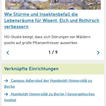
Wie Stürme und Insektenbefall die
„
Lebensräume für Wisent, Elch und Rothirsch
S
verbessern
ang
St
Na
HU-Studie belegt, dass sich Störungen von Wäldern
Le
positiv auf große Pflanzenfresser auswirken
1 / 9
Verknüpfte Einrichtungen
Campus Adlershof der Humboldt-Universität zu
Berlin
Humboldt-Universität zu Berlin | Geographisches
Institut