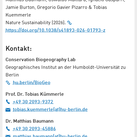
Matthias Baumann, Oswaldo Maillard, Ignacio Gasparri,
Jamie Burton, Gregorio Gavier Pizarro & Tobias
Kuemmerle
Nature Sustainability (2026).
https://doi.org/10.1038/s41893-026-01793-z
Kontakt:
Conservation Biogeography Lab
Geographisches Institut an der Humboldt-Universität zu
Berlin
hu.berlin/BioGeo
Prof. Dr. Tobias Kümmerle
+49 30 2093-9372
tobias.kuemmerle(at)hu-berlin.de
Dr. Matthias Baumann
+49 30 2093-45886
matthias.baumann(at)hu-berlin.de