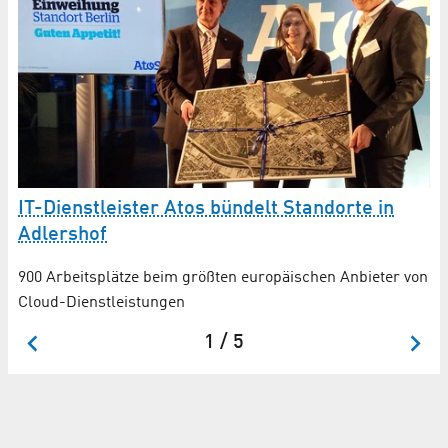
IT-Dienstleister Atos bündelt Standorte in
W
Adlershof
Gr
900 Arbeitsplätze beim größten europäischen Anbieter von
Cloud-Dienstleistungen
1 / 5