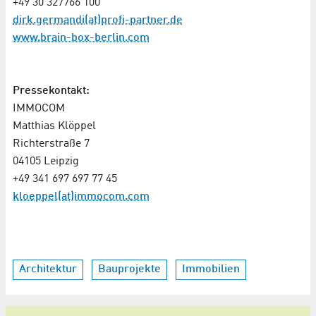
+49 30 327766 100
dirk.germandi(at)profi-partner.de
www.brain-box-berlin.com
Pressekontakt:
IMMOCOM
Matthias Klöppel
Richterstraße 7
04105 Leipzig
+49 341 697 697 77 45
kloeppel(at)immocom.com
Architektur
Bauprojekte
Immobilien