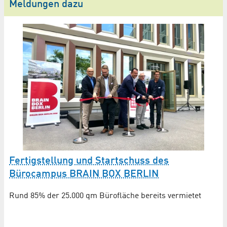
Meldungen dazu
B
Fertigstellung und Startschuss des
U
Bürocampus BRAIN BOX BERLIN
A
Rund 85% der 25.000 qm Bürofläche bereits vermietet
Ab
vo