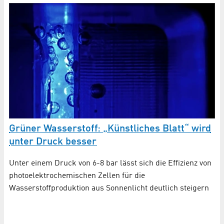
Grüner Wasserstoff: „Künstliches Blatt“ wird
G
unter Druck besser
w
Wi
Unter einem Druck von 6-8 bar lässt sich die Effizienz von
photoelektrochemischen Zellen für die
St
Wasserstoffproduktion aus Sonnenlicht deutlich steigern
vi
Wa