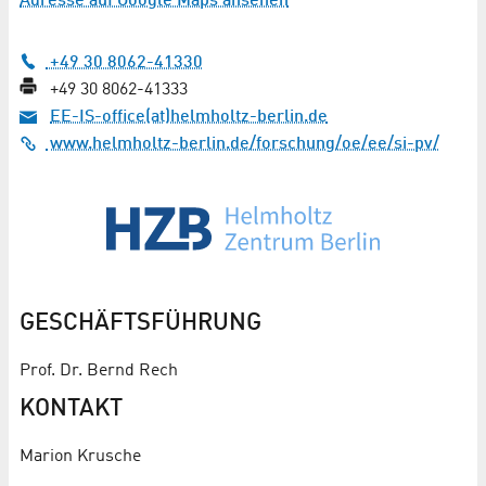
Adresse auf Google Maps ansehen
+49 30 8062-41330
+49 30 8062-41333
EE-IS-office(at)helmholtz-berlin.de
www.helmholtz-berlin.de/forschung/oe/ee/si-pv/
GESCHÄFTSFÜHRUNG
Prof. Dr. Bernd Rech
KONTAKT
Marion Krusche