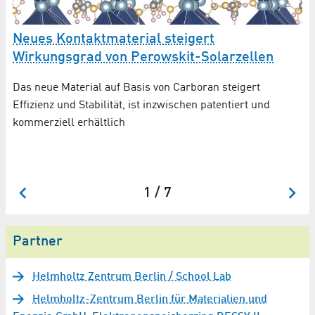
Neues Kontaktmaterial steigert
it
Wirkungsgrad von Perowskit-Solarzellen
P
Das neue Material auf Basis von Carboran steigert
W
Effizienz und Stabilität, ist inzwischen patentiert und
kommerziell erhältlich
Be
So
be
1 / 7
Partner
Helmholtz Zentrum Berlin / School Lab
Helmholtz-Zentrum Berlin für Materialien und