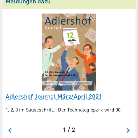
Meldungen dazu
Adlershof Journal März/April 2021
P
1, 2, 3 im Sauseschritt… Der Technologiepark wird 30
Si
Da
1 / 2