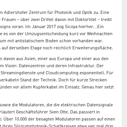
 Adlershofer Zentrum für Photonik und Optik zu. Eine
rauen – über zwei Drittel davon mit Doktortitel – treibt
gns voran. Im Januar 2017 zog Sicoya hierher. „Ein
abe es von der Umzugsentscheidung kurz vor Weihnachten
raum mit antistatischem Boden schon vorhanden war.
auf derselben Etage noch reichlich Erweiterungsfläche.
ei davon aus Asien, einer aus Europa und einer aus den
m Visier: Datenzentren und deren Infrastruktur. Der
 Streamingdienste und Cloudcomputing exponentiell. Für
aserkabeln Stand der Technik. Doch für kurze Strecken
nden vor allem Kupferkabel im Einsatz. Genau hier setzt
 sowie die Modulatoren, die die elektrischen Datensignale
rläutert Geschäftsführer Sven Otte. Das passiert in
st: Über 10.000 der besagten Modulatoren passen auf einen
 ihren Siliziumphotonik-Schaltkreisen etwa vier mal drei