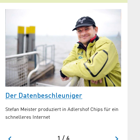
Arbei
s
Der Datenbeschleuniger
Wie sehe
Stefan Meister produziert in Adlershof Chips für ein
schnelleres Internet
1 / 6