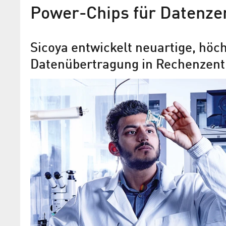
Power-Chips für Datenze
Sicoya entwickelt neuartige, höch
Datenübertragung in Rechenzent
Sicoya gewinnt beim „Start
Energy Transition Award“
Innovative Geschäftsideen für die Ene
ausgezeichnet