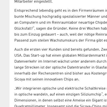
Mitarbeiter eingestellt.
Entsprechend lebendig geht es in den Firmenräumen im
bunte Mischung hochgradig spezialisierter Männer und F
an Computern und im Reinraumlabor neuartige Chipdesi
Glücksfall!“, sagen die Gründer. Keine drei Wochen h
bis zum Einzug gedauert – auch, weil der nötige Rein
Passend zum steilen Wachstumskurs der Firma gibt es 
Auch die ersten vier Kunden sind bereits gefunden. Zw
USA. Das Start-up hat einen globalen Milliardenmarkt i
Datenverkehr im Internet wächst unter anderem durch
lange Strecken ist der optische Datentransfer in Glasf
innerhalb der Rechenzentren sind bisher aus Kostengrü
Sicoya mit seinen innovativen Chips an.
„Wir integrieren optische und elektrische Schaltkreise
in optische wandeln, auf einen einzigen Siliziumchip“, e
Dimensionen, in denen selbst eine Ameise ein Gigant i
Quadratmillimeter. Insgesamt sind die Sicoya-Chips mit