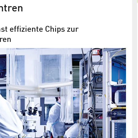
ntren
st effiziente Chips zur
ren
 Up
Sicoya won the European Photonic
Start-up challenge at Micro
Photonics
rgiewende