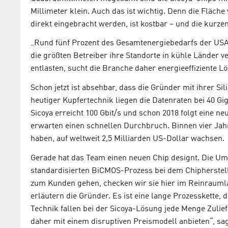
Millimeter klein. Auch das ist wichtig. Denn die Fläche
direkt eingebracht werden, ist kostbar – und die kurzen
„Rund fünf Prozent des Gesamtenergiebedarfs der USA e
die größten Betreiber ihre Standorte in kühle Länder 
entlasten, sucht die Branche daher energieeffiziente L
Schon jetzt ist absehbar, dass die Gründer mit ihrer S
heutiger Kupfertechnik liegen die Datenraten bei 40 Gig
Sicoya erreicht 100 Gbit/s und schon 2018 folgt eine ne
erwarten einen schnellen Durchbruch. Binnen vier Jahr
haben, auf weltweit 2,5 Milliarden US-Dollar wachsen.
Gerade hat das Team einen neuen Chip designt. Die Um
standardisierten BiCMOS-Prozess bei dem Chipherstell
zum Kunden gehen, checken wir sie hier im Reinraumla
erläutern die Gründer. Es ist eine lange Prozesskette,
Technik fallen bei der Sicoya-Lösung jede Menge Zulie
daher mit einem disruptiven Preismodell anbieten“, sag