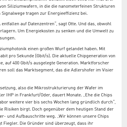
 von Siliziumwafern, in die die nanometerfeinen Strukturen
 Signalwege tragen zur Energieeffizienz bei.
ntfallen auf Datenzentren“, sagt Otte. Und das, obwohl
verlagern. Um Energiekosten zu senken und die Umwelt zu
ösungen.
iliziumphotonik einen großen Wurf gelandet haben. Mit
abit pro Sekunde (Gbit/s). Die aktuelle Chipgeneration von
ue, auf 400 Gbit/s ausgelegte Generation. Marktforscher
en soll das Marktsegment, das die Adlershofer im Visier
setzung, also die Mikrostrukturierung der Wafer im
er IHP in Frankfurt/Oder, dauert Monate. „Ehe die Chips
bor weitere vier bis sechs Wochen lang gründlich durch“,
 die Risiken birgt. Doch gegenüber dem heutigen Stand der
fer- und Aufbauschritte weg. „Wir können unsere Chips
t Fiegler. Die Gründer sind überzeugt, dass ihr