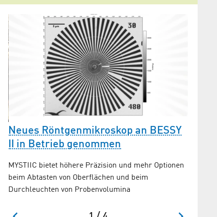
Neues Röntgenmikroskop an BESSY
II in Betrieb genommen
Warum
röntg
MYSTIIC bietet höhere Präzision und mehr Optionen
beim Abtasten von Oberflächen und beim
Der Elek
Durchleuchten von Probenvolumina
Energie
1 / 4