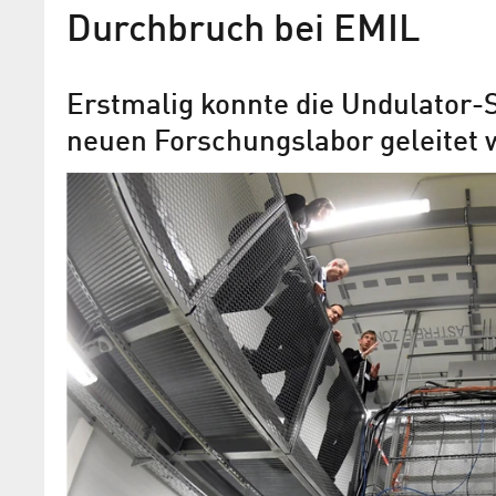
Durchbruch bei EMIL
Erstmalig konnte die Undulator-
neuen Forschungslabor geleitet
Aufgabe: Strom schneller 
EMIL@BESSY II startklar für das Koper
„Power-to-X“