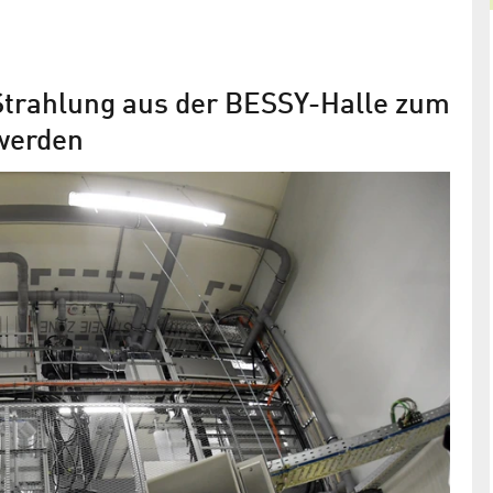
Strahlung aus der BESSY-Halle zum
 werden
Die Suche nach dem Material der
speichern
Zukunft
nikus Projekt
Bundesforschungsministerin Johanna Wanka
eröffnete den neuen Laborkomplex „EMIL“