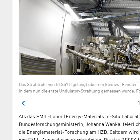
 UE48 und
Das Strahlrohr von BESSY II gelangt über ein kleines „Fenster“ 
in dem nun die erste Undulator-Strahlung gemessen wurde. Fo
1
Als das EMIL-Labor (Energy-Materials In-Situ Laborato
Bundesforschungsministerin, Johanna Wanka, feierlich 
die Energiematerial-Forschung am HZB. Seitdem wird d