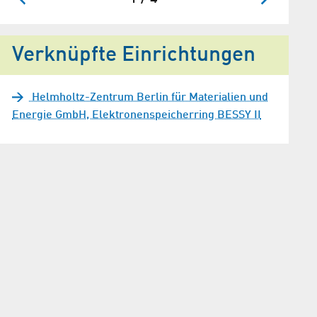
Verknüpfte Einrichtungen
Helmholtz-Zentrum Berlin für Materialien und
Energie GmbH, Elektronenspeicherring BESSY II
atischer Aufbau der EMIL-Strahlrohre sowie die Flusskurven und Param
Abbildung: HZB