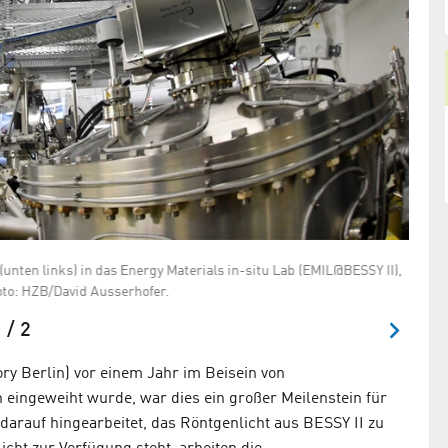
Schem
(unten links) in das Energy Materials in-situ Lab (EMIL@BESSY II),
U17. 
to: HZB/David Ausserhofer.
 / 2
ry Berlin) vor einem Jahr im Beisein von
eingeweiht wurde, war dies ein großer Meilenstein für
arauf hingearbeitet, das Röntgenlicht aus BESSY II zu