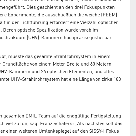
mengeführt. Dies geschieht an den drei Fokuspunkten
itere Experimente, die ausschließlich die weiche (PEEM)
alt in der Lichtführung erfordert eine Vielzahl optischer
. Deren optische Spezifikation wurde vorab im
rahochvakuum (UHV)-Kammern hochpräzise justierbar
ubt, musste das gesamte Strahlrohrsystem in einem
r Grundfläche von einem Meter Breite und 60 Metern
7 UHV-Kammern und 26 optischen Elementen, und alles
amte UHV-Strahlrohrsystem hat eine Länge von zirka 180
eim gesamten EMIL-Team auf die endgültige Fertigstellung
ch viel zu tun, sagt Franz Schäfers: „Als nächstes soll das
 einen weiteren Umlenkspiegel auf den SISSY-I Fokus