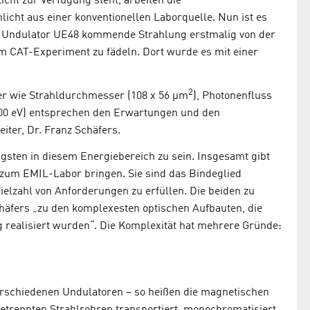
ht zur Verfügung steht, arbeiten die
icht aus einer konventionellen Laborquelle. Nun ist es
m Undulator UE48 kommende Strahlung erstmalig von der
m CAT-Experiment zu fädeln. Dort wurde es mit einer
2
er wie Strahldurchmesser (108 x 56 µm
), Photonenfluss
00 eV) entsprechen den Erwartungen und den
iter, Dr. Franz Schäfers.
igsten in diesem Energiebereich zu sein. Insgesamt gibt
I zum EMIL-Labor bringen. Sie sind das Bindeglied
elzahl von Anforderungen zu erfüllen. Die beiden zu
äfers „zu den komplexesten optischen Aufbauten, die
 realisiert wurden“. Die Komplexität hat mehrere Gründe:
erschiedenen Undulatoren – so heißen die magnetischen
getrennten Strahlrohren transportiert, monochromatisiert