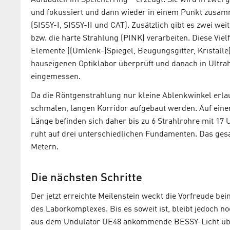
und fokussiert und dann wieder in einem Punkt zusam
(SISSY-I, SISSY-II und CAT). Zusätzlich gibt es zwei we
bzw. die harte Strahlung (PINK) verarbeiten. Diese Vielf
Elemente ((Umlenk-)Spiegel, Beugungsgitter, Kristalle)
hauseigenen Optiklabor überprüft und danach in Ult
eingemessen.
Da die Röntgenstrahlung nur kleine Ablenkwinkel erla
schmalen, langen Korridor aufgebaut werden. Auf eine
Länge befinden sich daher bis zu 6 Strahlrohre mit 1
ruht auf drei unterschiedlichen Fundamenten. Das ges
Metern.
Die nächsten Schritte
Der jetzt erreichte Meilenstein weckt die Vorfreude b
des Laborkomplexes. Bis es soweit ist, bleibt jedoch no
aus dem Undulator UE48 ankommende BESSY-Licht über