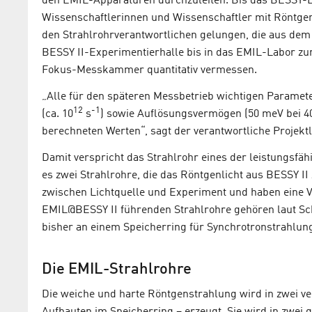
den EMIL-Apparaturen durchzuleiten. Bis das BESSY-Lic
Wissenschaftlerinnen und Wissenschaftler mit Röntgenl
den Strahlrohrverantwortlichen gelungen, die aus de
BESSY II-Experimentierhalle bis in das EMIL-Labor zu
Fokus-Messkammer quantitativ vermessen.
„Alle für den späteren Messbetrieb wichtigen Paramet
12
-1
(ca. 10
s
) sowie Auflösungsvermögen (50 meV bei 4
berechneten Werten“, sagt der verantwortliche Projektle
Damit verspricht das Strahlrohr eines der leistungsfäh
es zwei Strahlrohre, die das Röntgenlicht aus BESSY I
zwischen Lichtquelle und Experiment und haben eine Vi
EMIL@BESSY II führenden Strahlrohre gehören laut Sch
bisher an einem Speicherring für Synchrotronstrahlung
Die EMIL-Strahlrohre
Die weiche und harte Röntgenstrahlung wird in zwei v
Aufbauten im Speicherring – erzeugt. Sie wird in zwei 