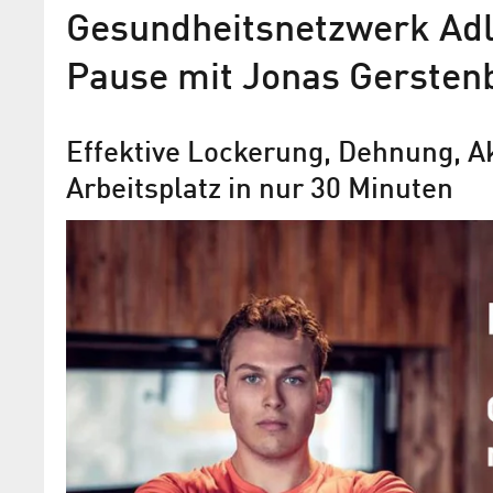
Gesundheitsnetzwerk Adl
Pause mit Jonas Gersten
Effektive Lockerung, Dehnung, 
Arbeitsplatz in nur 30 Minuten
Erfolgsfaktoren für gesund
Arbeiten in der digitalen Ar
Ergebnisse der #whatsnext2020 Studie 
in der 3D-Ergebniswelt verfügbar