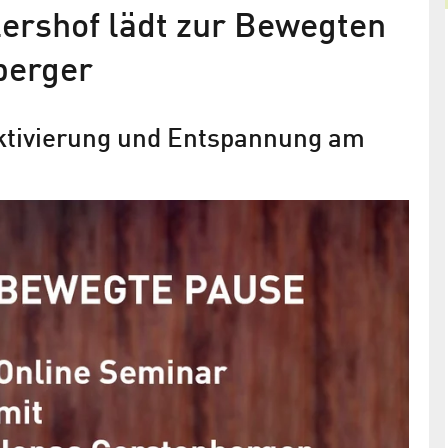
ershof lädt zur Bewegten
berger
Aktivierung und Entspannung am
es
Wie wirkt sich ein Lockdown auf
beitswelt
Arbeitssituation und Psyche aus?
sind online
„Coronastudie“ der TU Chemnitz gibt Aufschluss