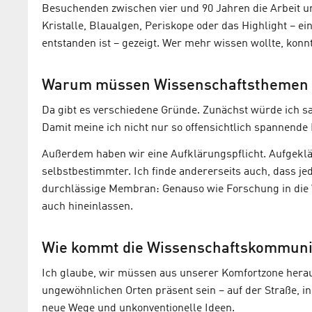
Besuchenden zwischen vier und 90 Jahren die Arbeit u
Kristalle, Blaualgen, Periskope oder das Highlight – 
entstanden ist – gezeigt. Wer mehr wissen wollte, konnt
Warum müssen Wissenschaftsthemen d
Da gibt es verschiedene Gründe. Zunächst würde ich sag
Damit meine ich nicht nur so offensichtlich spannend
Außerdem haben wir eine Aufklärungspflicht. Aufgekl
selbstbestimmter. Ich finde andererseits auch, dass jed
durchlässige Membran: Genauso wie Forschung in die 
auch hineinlassen.
Wie kommt die Wissenschaftskommunik
Ich glaube, wir müssen aus unserer Komfortzone hera
ungewöhnlichen Orten präsent sein – auf der Straße, in
neue Wege und unkonventionelle Ideen.