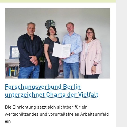
Forschungsverbund Berlin
Adler
unterzeichnet Charta der Vielfalt
Septe
m
Die Einrichtung setzt sich sichtbar für ein
Follow 
wertschätzendes und vorurteilsfreies Arbeitsumfeld
Gesellsc
ein