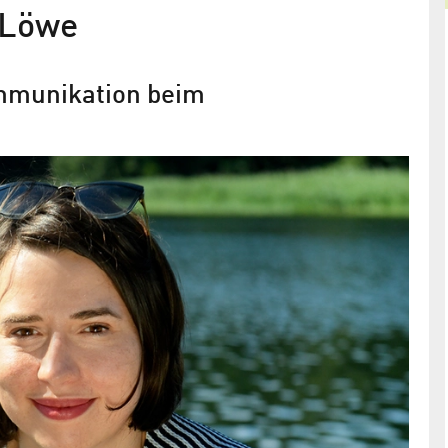
 Löwe
mmunikation beim
Ladies Network Adlershof (LaNA)
stellt vor: Dr. Patricia Löwe
Referentin für Unternehmenskommunikation bei
Forschungsverbund Berlin e.V.
ft und
n