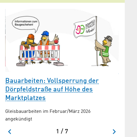
Umges
Bauarbeiten: Vollsperrung der
Ab 2024
Dörpfeldstraße auf Höhe des
Straßenr
Marktplatzes
weitere
Gleisbauarbeiten im Februar/März 2026
angekündigt
1 / 7