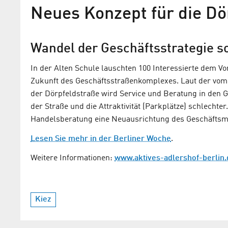
Neues Konzept für die Dö
Wandel der Geschäftsstrategie s
In der Alten Schule lauschten 100 Interessierte dem V
Zukunft des Geschäftsstraßenkomplexes. Laut der vom
der Dörpfeldstraße wird Service und Beratung in den G
der Straße und die Attraktivität (Parkplätze) schlech
Handelsberatung eine Neuausrichtung des Geschäfts
Lesen Sie mehr in der Berliner Woche
.
Bezirk plant Umbau des
Kulturzentrums Alte Schul
Weitere Informationen:
www.aktives-adlershof-berlin.
Neue Fördermittel ermöglichen Sanier
Gebäudes und Erweiterung des Rauma
Kiez