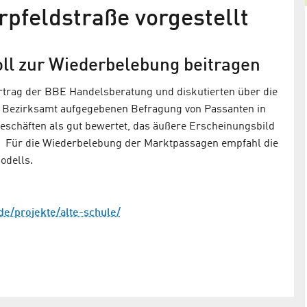
rpfeldstraße vorgestellt
oll zur Wiederbelebung beitragen
ortrag der BBE Handelsberatung und diskutierten über die
 Bezirksamt aufgegebenen Befragung von Passanten in
eschäften als gut bewertet, das äußere Erscheinungsbild
ter. Für die Wiederbelebung der Marktpassagen empfahl die
modells.
"Aktives Zentrum Dörpfeldstraße"
zieht Bilanz 2016
e
de/projekte/alte-schule/
Neues Verkehrskonzept / Neuer Kiezbeirat / Neue
Bürgerbeteiligunsformen
ung des
ngebotes