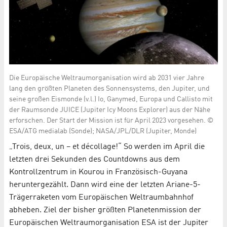
Die Europäische Weltraumorganisation wird ab 2031 vier Jahre
lang den größten Planeten des Sonnensystems, den Jupiter, und
seine großen Eismonde (v.l.) Io, Ganymed, Europa und Callisto mit
der Raumsonde JUICE (Jupiter Icy Moons Explorer) aus der Nähe
erforschen. Der Start der Mission ist für April 2023 vorgesehen. ©
ESA/ATG medialab (Sonde); NASA/JPL/DLR (Jupiter, Monde)
„Trois, deux, un – et décollage!“ So werden im April die
letzten drei Sekunden des Countdowns aus dem
Kontrollzentrum in Kourou in Französisch-Guyana
heruntergezählt. Dann wird eine der letzten Ariane-5-
Trägerraketen vom Europäischen Weltraumbahnhof
abheben. Ziel der bisher größten Planetenmission der
Europäischen Weltraumorganisation ESA ist der Jupiter