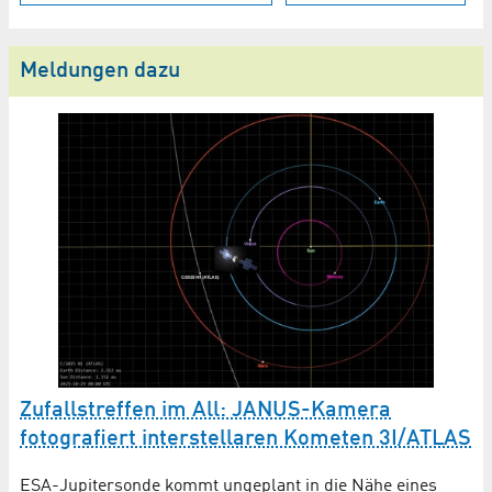
Meldungen dazu
W
Zufallstreffen im All: JANUS-Kamera
fotografiert interstellaren Kometen 3I/ATLAS
Wi
en
ESA-Jupitersonde kommt ungeplant in die Nähe eines