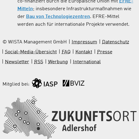
co-finanziert durch die Europäische Union mit
EFRE-
Mitteln
; insbesondere Infrastrukturmaßnahmen wie
der
Bau von Technologiezentren
. EFRE-Mittel
werden auch für internationale Projekte verwendet.
© WISTA Management GmbH
Impressum
Datenschutz
Social-Media-Übersicht
FAQ
Kontakt
Presse
Newsletter
RSS
Werbung
International
Mitglied bei: