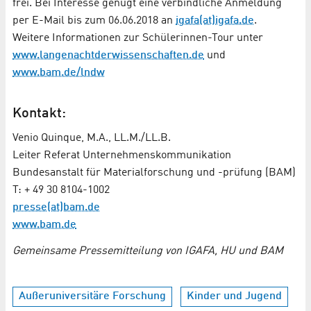
frei. Bei Interesse genügt eine verbindliche Anmeldung
per E-Mail bis zum 06.06.2018 an
igafa(at)igafa.de
.
Weitere Informationen zur Schülerinnen-Tour unter
www.langenachtderwissenschaften.de
und
www.bam.de/lndw
Kontakt:
Venio Quinque, M.A., LL.M./LL.B.
Leiter Referat Unternehmenskommunikation
Bundesanstalt für Materialforschung und -prüfung (BAM)
T: + 49 30 8104-1002
presse(at)bam.de
www.bam.de
Gemeinsame Pressemitteilung von IGAFA, HU und BAM
Außeruniversitäre Forschung
Kinder und Jugend