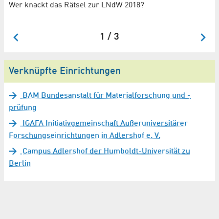
Wer knackt das Rätsel zur LNdW 2018?
Or
re
1 / 3
Verknüpfte Einrichtungen
BAM Bundesanstalt für Materialforschung und -
prüfung
IGAFA Initiativgemeinschaft Außeruniversitärer
Forschungseinrichtungen in Adlershof e. V.
Campus Adlershof der Humboldt-Universität zu
Berlin