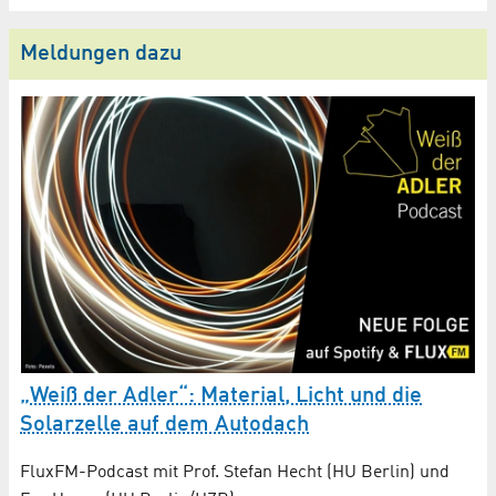
Meldungen dazu
V
P
„Weiß der Adler“: Material, Licht und die
Solarzelle auf dem Autodach
Ke
k
Un
FluxFM-Podcast mit Prof. Stefan Hecht (HU Berlin) und
Ge