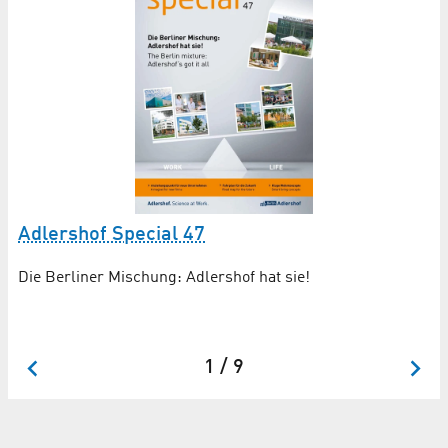
Adlershof Special 47
A
un
Die Berliner Mischung: Adlershof hat sie!
Ed
St
St
1 / 9