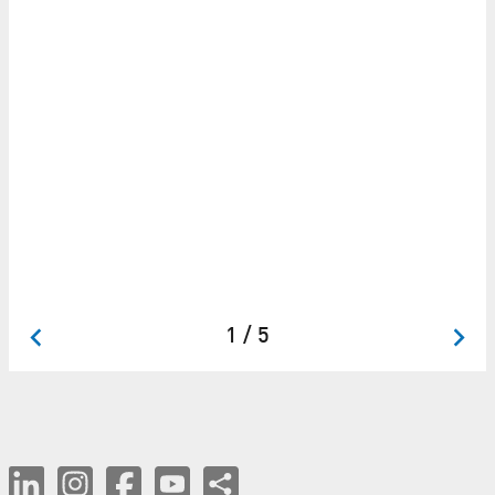
W
Ad
Im
1 / 5