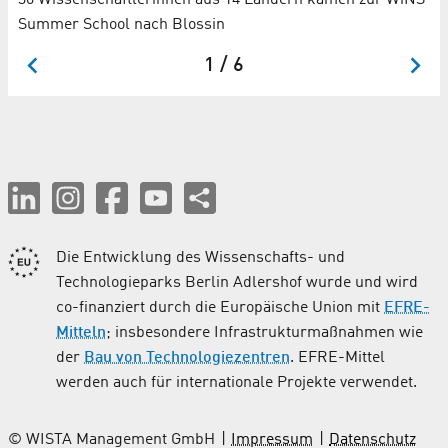
30 Wissenschaftlerinnen aus 14 Ländern kamen zur WiNS
Ve
Summer School nach Blossin
1 / 6
Die Entwicklung des Wissenschafts- und
Technologieparks Berlin Adlershof wurde und wird
co-finanziert durch die Europäische Union mit
EFRE-
Mitteln
; insbesondere Infrastrukturmaßnahmen wie
der
Bau von Technologiezentren
. EFRE-Mittel
werden auch für internationale Projekte verwendet.
© WISTA Management GmbH
Impressum
Datenschutz