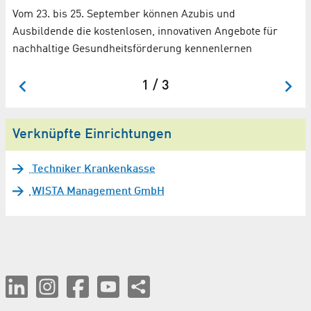
Vom 23. bis 25. September können Azubis und
Ro
Ausbildende die kostenlosen, innovativen Angebote für
n
Mi
nachhaltige Gesundheitsförderung kennenlernen
1 / 3
Verknüpfte Einrichtungen
Techniker Krankenkasse
WISTA Management GmbH