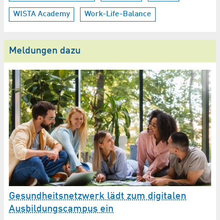
WISTA Academy
Work-Life-Balance
Meldungen dazu
Gesundheitsnetzwerk lädt zum digitalen
"
Ausbildungscampus ein
w