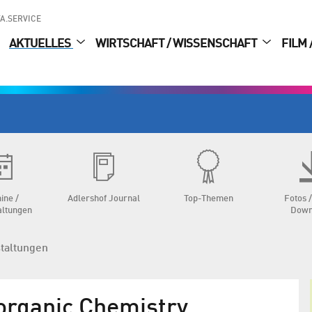
A.SERVICE
AKTUELLES
WIRTSCHAFT / WISSENSCHAFT
FILM 
ine /
Adlershof Journal
Top-Themen
Fotos /
altungen
Down
staltungen
organic Chemistry