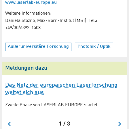
www.laserlab-europe.eu
Weitere Informationen:
Daniela Stozno, Max-Born-Institut (MBI), Tel.:
+49/30/6392-1508
Außeruniversitäre Forschung
Photonik / Optik
Meldungen dazu
Das Netz der europäischen Laserforschung
E
weitet sich aus
We
La
Zweite Phase von LASERLAB EUROPE startet
1 / 3