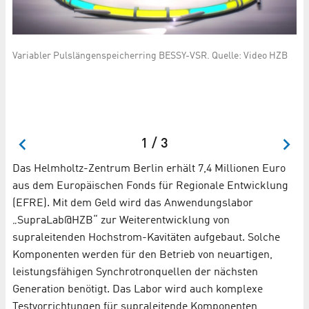
Variabler Pulslängenspeicherring BESSY-VSR. Quelle: Video HZB
Ve
Di
An
Mo
1 / 3
Das Helmholtz-Zentrum Berlin erhält 7,4 Millionen Euro
aus dem Europäischen Fonds für Regionale Entwicklung
(EFRE). Mit dem Geld wird das Anwendungslabor
„SupraLab@HZB“ zur Weiterentwicklung von
supraleitenden Hochstrom-Kavitäten aufgebaut. Solche
Komponenten werden für den Betrieb von neuartigen,
leistungsfähigen Synchrotronquellen der nächsten
Generation benötigt. Das Labor wird auch komplexe
Testvorrichtungen für supraleitende Komponenten