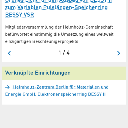
Grünes Licht für den Ausbau von BESSY II
B
zum Variablen Pulslängen-Speicherring
El
BESSY VSR
Nu
Mitgliederversammlung der Helmholtz-Gemeinschaft
befürwortet einstimmig die Umsetzung eines weltweit
einzigartigen Beschleunigerprojekts
1 / 4
Verknüpfte Einrichtungen
Helmholtz-Zentrum Berlin für Materialien und
Energie GmbH, Elektronenspeicherring BESSY II