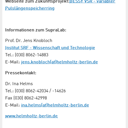
Webseite zum Zukunftsprojekt:
BESSY VSR - variabler
Pulslängenspeicherring
Informationen zum SupraLab:
Prof. Dr. Jens Knobloch
Institut SRF - Wissenschaft und Technologie
Tel.: (030) 8062-14883
E-Mail:
jens.knobloch(at)helmholtz-berlin.de
Pressekontakt:
Dr. Ina Helms
Tel.: (030) 8062-42034 / -14626
Fax (030) 8062-42998
E-Mail:
ina.helms(at)helmholtz-berlin.de
www.helmholtz-berlin.de