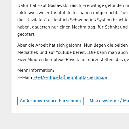
Dafür hat Paul Goslawski rasch Freiwillige gefunden un
inklusive zweier Institutsleiter haben mitgemacht. Die
die „Kavitäten“ ordentlich Schwung ins System brachte
haben, dauerten nur einen Nachmittag, für Schnitt un
geopfert.
Aber die Arbeit hat sich gelohnt! Nun liegen die beide
Mediathek und auf Youtube bereit. „Die kann man auch 
zwei Minuten komplexe Physik gut darzustellen, das ge
Mehr Information:
E-Mail:
FG-IA-office(at)helmholtz-berlin.de
Außeruniversitäre Forschung
Mikrosysteme / Mat