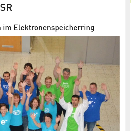
VSR
n im Elektronenspeicherring
Mit Katz und Witz zum ultrakurzen
Y erklärt
Blitz
agen und
HZB-Trickfilme als Wissenschaftsvermittler
rschienen