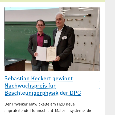
Sebastian Keckert gewinnt
Grüne
Nachwuchspreis für
BESSY
Beschleunigerphysik der DPG
Speic
Der Physiker entwickelte am HZB neue
Mitglie
supraleitende Dünnschicht-Materialsysteme, die
Gemeinsc