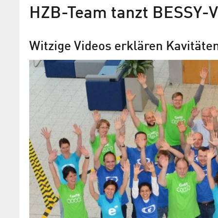
HZB-Team tanzt BESSY-
Witzige Videos erklären Kavitäte
Schöner hat keiner je BESS
Fotobildband über Großforschungsanl
Mitarbeiter des Helmholtz-Zentrums e