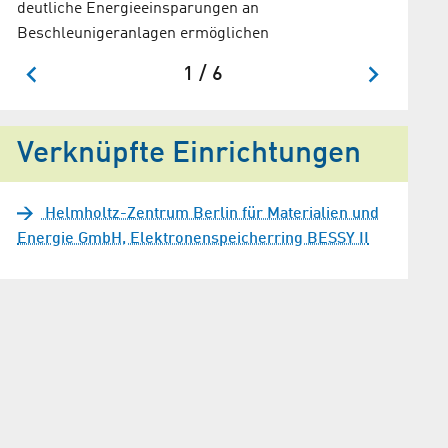
deutliche Energieeinsparungen an
Umsetzun
Beschleunigeranlagen ermöglichen
Beschle
1 / 6
Verknüpfte Einrichtungen
Helmholtz-Zentrum Berlin für Materialien und
Energie GmbH, Elektronenspeicherring BESSY II