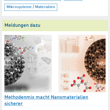
Mikrosysteme / Materialien
Meldungen dazu
Methodenmix macht Nanomaterialien
S
sicherer
L