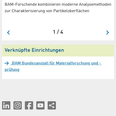
A
BAM-Forschende kombinieren moderne Analysemethoden
zur Charakterisierung von Partikeloberflächen
Si
Sa
1 / 4
Verknüpfte Einrichtungen
BAM Bundesanstalt für Materialforschung und -
prüfung