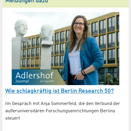
Meldungen dazu
Wie schlagkräftig ist Berlin Research 50?
D
Im Gespräch mit Anja Sommerfeld, die den Verbund der
De
außeruniversitären Forschungseinrichtungen Berlins
Sc
steuert