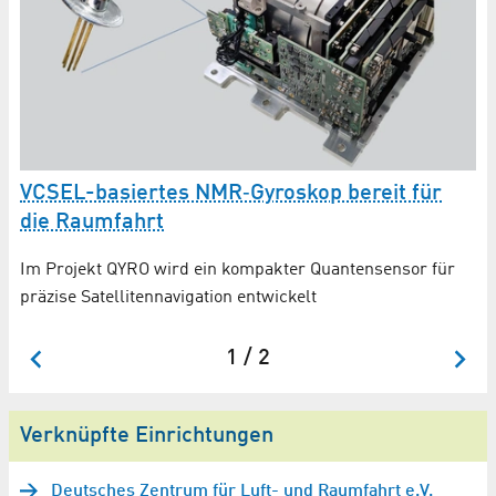
F
W
VCSEL-basiertes NMR‑Gyroskop bereit für
die Raumfahrt
JO
er
Im Projekt QYRO wird ein kompakter Quantensensor für
Ab
präzise Satellitennavigation entwickelt
on
We
1 / 2
Verknüpfte Einrichtungen
Deutsches Zentrum für Luft- und Raumfahrt e.V.