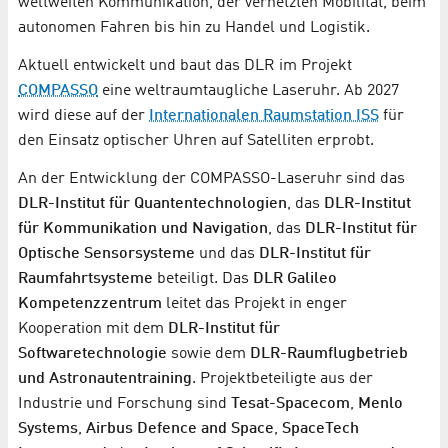
weltweiten Kommunikation, der vernetzten Mobilität, beim
autonomen Fahren bis hin zu Handel und Logistik.
Aktuell entwickelt und baut das DLR im Projekt
COMPASSO
eine weltraumtaugliche Laseruhr. Ab 2027
wird diese auf der
Internationalen Raumstation ISS
für
den Einsatz optischer Uhren auf Satelliten erprobt.
An der Entwicklung der COMPASSO-Laseruhr sind das
DLR-Institut für Quantentechnologien
, das
DLR-Institut
für Kommunikation und Navigation
, das
DLR-Institut für
Optische Sensorsysteme
und das
DLR-Institut für
Raumfahrtsysteme
beteiligt. Das
DLR Galileo
Kompetenzzentrum
leitet das Projekt in enger
Kooperation mit dem
DLR-Institut für
Softwaretechnologie
sowie dem
DLR-Raumflugbetrieb
und Astronautentraining
. Projektbeteiligte aus der
Industrie und Forschung sind
Tesat-Spacecom
,
Menlo
Systems
,
Airbus Defence and Space
,
SpaceTech